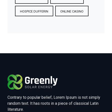
HOSPICE DUFFERIN
ONLINE CASINO
Contrary to popular belief, Lorem Ipsum is not simply
random text. It has roots in a piece of classical Latin
literature.