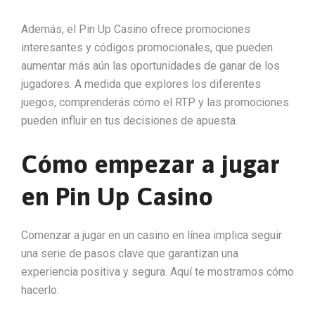
Además, el Pin Up Casino ofrece promociones
interesantes y códigos promocionales, que pueden
aumentar más aún las oportunidades de ganar de los
jugadores. A medida que explores los diferentes
juegos, comprenderás cómo el RTP y las promociones
pueden influir en tus decisiones de apuesta.
Cómo empezar a jugar
en Pin Up Casino
Comenzar a jugar en un casino en línea implica seguir
una serie de pasos clave que garantizan una
experiencia positiva y segura. Aquí te mostramos cómo
hacerlo: