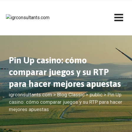
Skip
to
content
Pin Up casino: cómo
comparar juegos y su RTP
para hacer mejores apuestas
igrconsultants.com
>
Blog Classic
>
public
>
Pin Up
casino: cómo comparar juegos y su RTP para hacer
mejores apuestas