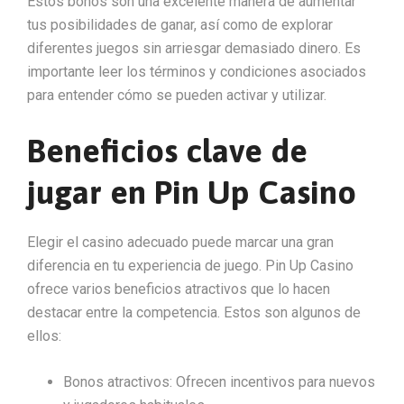
Estos bonos son una excelente manera de aumentar
tus posibilidades de ganar, así como de explorar
diferentes juegos sin arriesgar demasiado dinero. Es
importante leer los términos y condiciones asociados
para entender cómo se pueden activar y utilizar.
Beneficios clave de
jugar en Pin Up Casino
Elegir el casino adecuado puede marcar una gran
diferencia en tu experiencia de juego. Pin Up Casino
ofrece varios beneficios atractivos que lo hacen
destacar entre la competencia. Estos son algunos de
ellos:
Bonos atractivos: Ofrecen incentivos para nuevos