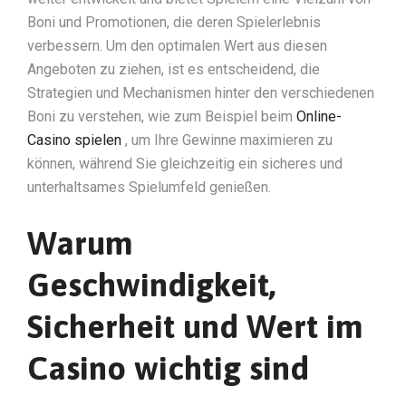
Boni und Promotionen, die deren Spielerlebnis
verbessern. Um den optimalen Wert aus diesen
Angeboten zu ziehen, ist es entscheidend, die
Strategien und Mechanismen hinter den verschiedenen
Boni zu verstehen, wie zum Beispiel beim
Online-
Casino spielen
, um Ihre Gewinne maximieren zu
können, während Sie gleichzeitig ein sicheres und
unterhaltsames Spielumfeld genießen.
Warum
Geschwindigkeit,
Sicherheit und Wert im
Casino wichtig sind