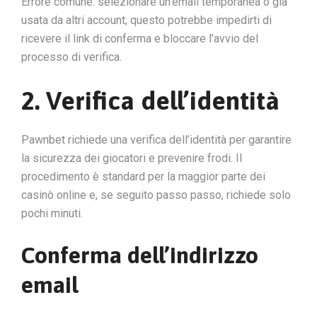
Errore comune: selezionare un’email temporanea o già
usata da altri account; questo potrebbe impedirti di
ricevere il link di conferma e bloccare l’avvio del
processo di verifica.
2. Verifica dell’identità
Pawnbet richiede una verifica dell’identità per garantire
la sicurezza dei giocatori e prevenire frodi. Il
procedimento è standard per la maggior parte dei
casinò online e, se seguito passo passo, richiede solo
pochi minuti.
Conferma dell’indirizzo
email