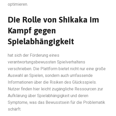
optimieren.
Die Rolle von Shikaka im
Kampf gegen
Spielabhängigkeit
hat sich der Förderung eines
verantwortungsbewussten Spielverhaltens
verschrieben. Die Plattform bietet nicht nur eine große
Auswahl an Spielen, sondern auch umfassende
Informationen über die Risiken des Glücksspiels.
Nutzer finden hier leicht zugängliche Ressourcen zur
Aufklärung über Spielabhängigkeit und deren
Symptome, was das Bewusstsein für die Problematik
schärft.