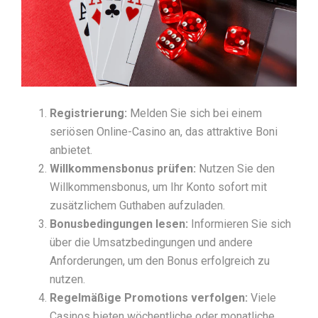
Registrierung:
Melden Sie sich bei einem
seriösen Online-Casino an, das attraktive Boni
anbietet.
Willkommensbonus prüfen:
Nutzen Sie den
Willkommensbonus, um Ihr Konto sofort mit
zusätzlichem Guthaben aufzuladen.
Bonusbedingungen lesen:
Informieren Sie sich
über die Umsatzbedingungen und andere
Anforderungen, um den Bonus erfolgreich zu
nutzen.
Regelmäßige Promotions verfolgen:
Viele
Casinos bieten wöchentliche oder monatliche