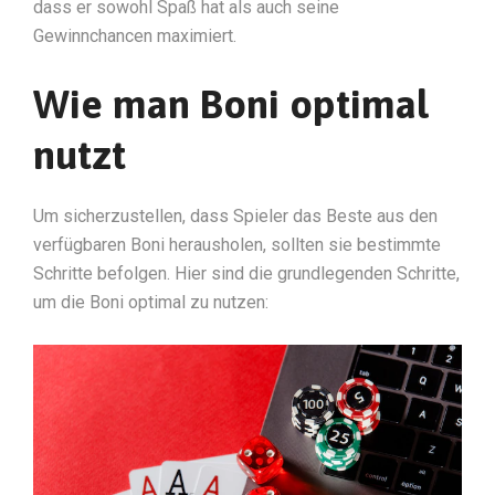
dass er sowohl Spaß hat als auch seine
Gewinnchancen maximiert.
Wie man Boni optimal
nutzt
Um sicherzustellen, dass Spieler das Beste aus den
verfügbaren Boni herausholen, sollten sie bestimmte
Schritte befolgen. Hier sind die grundlegenden Schritte,
um die Boni optimal zu nutzen: