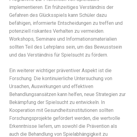
implementieren. Ein frühzeitiges Verständnis der
Gefahren des Glücksspiels kann Schüler dazu
befähigen, informierte Entscheidungen zu treffen und
potenziell riskantes Verhalten zu vermeiden.
Workshops, Seminare und Informationsmaterialien
sollten Teil des Lehrplans sein, um das Bewusstsein
und das Verständnis für Spielsucht zu fördern.
Ein weiterer wichtiger präventiver Aspekt ist die
Forschung. Die kontinuierliche Untersuchung von
Ursachen, Auswirkungen und effektiven
Behandlungsansätzen kann helfen, neue Strategien zur
Bekämpfung der Spielsucht zu entwickeln. In
Kooperation mit Gesundheitsinstitutionen sollten
Forschungsprojekte gefördert werden, die wertvolle
Erkenntnisse liefern, um sowohl die Prävention als
auch die Behandlung von Spielabhängigkeit zu