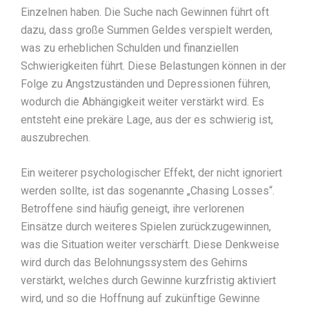
Einzelnen haben. Die Suche nach Gewinnen führt oft
dazu, dass große Summen Geldes verspielt werden,
was zu erheblichen Schulden und finanziellen
Schwierigkeiten führt. Diese Belastungen können in der
Folge zu Angstzuständen und Depressionen führen,
wodurch die Abhängigkeit weiter verstärkt wird. Es
entsteht eine prekäre Lage, aus der es schwierig ist,
auszubrechen.
Ein weiterer psychologischer Effekt, der nicht ignoriert
werden sollte, ist das sogenannte „Chasing Losses“.
Betroffene sind häufig geneigt, ihre verlorenen
Einsätze durch weiteres Spielen zurückzugewinnen,
was die Situation weiter verschärft. Diese Denkweise
wird durch das Belohnungssystem des Gehirns
verstärkt, welches durch Gewinne kurzfristig aktiviert
wird, und so die Hoffnung auf zukünftige Gewinne