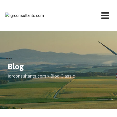
Skip
to
content
Blog
igrconsultants.com
>
Blog Classic