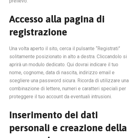
prelievo.
Accesso alla pagina di
registrazione
Una volta aperto il sito, cerca il pulsante “Registrati”
solitamente posizionato in alto a destra. Cliccandolo si
aprirà un modulo dedicato. Qui dovrai indicare il tuo
nome, cognome, data di nascita, indirizzo email e
scegliere una password sicura. Ricorda di utilizzare una
combinazione di lettere, numeri e caratteri speciali per
proteggere il tuo account da eventuali intrusioni.
Inserimento dei dati
personali e creazione della