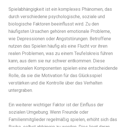
Spielabhängigkeit ist ein komplexes Phänomen, das
durch verschiedene psychologische, soziale und
biologische Faktoren beeinflusst wird. Zu den
häufigsten Ursachen gehören emotionale Probleme,
wie Depressionen oder Angststörungen. Betroffene
nutzen das Spielen häufig als eine Flucht vor ihren
realen Problemen, was zu einem Teufelskreis führen
kann, aus dem sie nur schwer entkommen. Diese
emotionalen Komponenten spielen eine entscheidende
Rolle, da sie die Motivation für das Glücksspiel
verstärken und die Kontrolle über das Verhalten
untergraben.
Ein weiterer wichtiger Faktor ist der Einfluss der
sozialen Umgebung. Wenn Freunde oder
Familienmitglieder regelmäßig spielen, erhöht sich das
Risiko, selbst abhängig zu werden. Dies liegt daran,