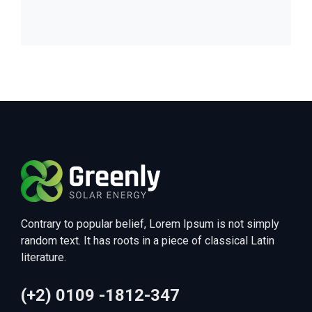
Contrary to popular belief, Lorem Ipsum is not simply
random text. It has roots in a piece of classical Latin
literature.
(+2) 0109 -1812-347