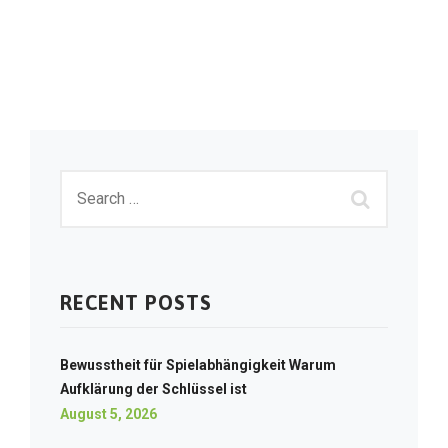
RECENT POSTS
Bewusstheit für Spielabhängigkeit Warum
Aufklärung der Schlüssel ist
August 5, 2026