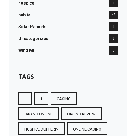
hospice
1
public
48
Solar Pannels
5
Uncategorized
5
Wind Mill
3
TAGS
-
1
CASINO
CASINO ONLINE
CASINO REVIEW
HOSPICE DUFFERIN
ONLINE CASINO