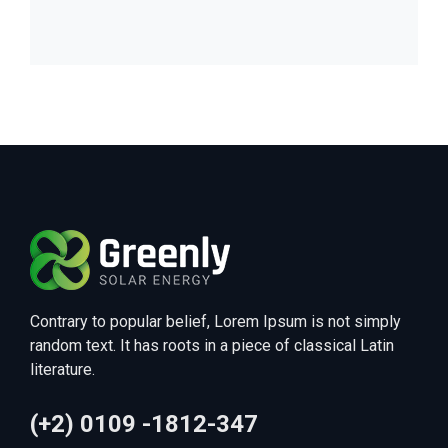
Contrary to popular belief, Lorem Ipsum is not simply
random text. It has roots in a piece of classical Latin
literature.
(+2) 0109 -1812-347