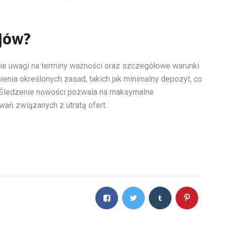
ejów?
ie uwagi na terminy ważności oraz szczegółowe warunki
enia określonych zasad, takich jak minimalny depozyt, co
. Śledzenie nowości pozwala na maksymalne
wań związanych z utratą ofert.