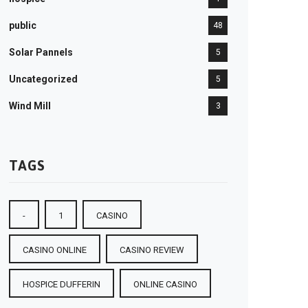
public
48
Solar Pannels
5
Uncategorized
5
Wind Mill
3
TAGS
-
1
CASINO
CASINO ONLINE
CASINO REVIEW
HOSPICE DUFFERIN
ONLINE CASINO