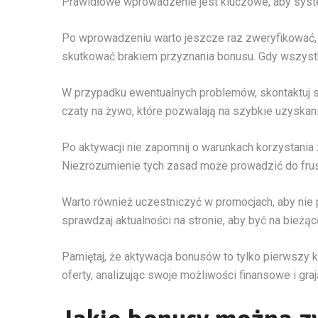
Prawidłowe wprowadzenie jest kluczowe, aby syst
Po wprowadzeniu warto jeszcze raz zweryfikować, 
skutkować brakiem przyznania bonusu. Gdy wszystko 
W przypadku ewentualnych problemów, skontaktuj si
czaty na żywo, które pozwalają na szybkie uzyskan
Po aktywacji nie zapomnij o warunkach korzystania 
Niezrozumienie tych zasad może prowadzić do frust
Warto również uczestniczyć w promocjach, aby nie
sprawdzaj aktualności na stronie, aby być na bieżą
Pamiętaj, że aktywacja bonusów to tylko pierwszy 
oferty, analizując swoje możliwości finansowe i gra