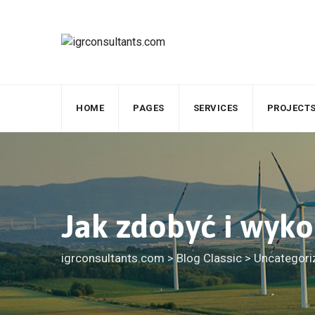
Skip
to
content
HOME
PAGES
SERVICES
PROJECT
Jak zdobyć i wyk
igrconsultants.com
>
Blog Classic
>
Uncategori