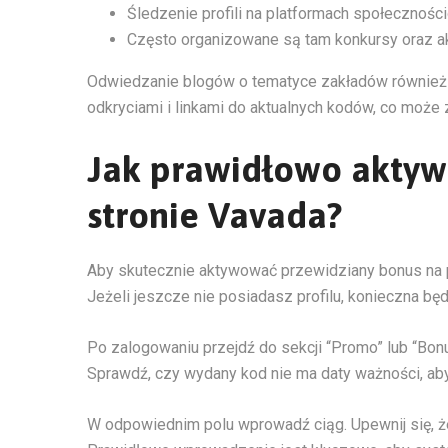
Śledzenie profili na platformach społecznoś
Często organizowane są tam konkursy oraz ak
Odwiedzanie blogów o tematyce zakładów również p
odkryciami i linkami do aktualnych kodów, co może
Jak prawidłowo akty
stronie Vavada?
Aby skutecznie aktywować przewidziany bonus na p
Jeżeli jeszcze nie posiadasz profilu, konieczna będz
Po zalogowaniu przejdź do sekcji “Promo” lub “Bo
Sprawdź, czy wydany kod nie ma daty ważności, aby
W odpowiednim polu wprowadź ciąg. Upewnij się, że