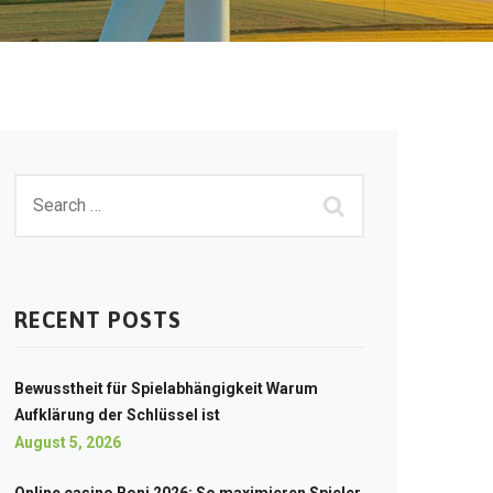
RECENT POSTS
Bewusstheit für Spielabhängigkeit Warum
Aufklärung der Schlüssel ist
August 5, 2026