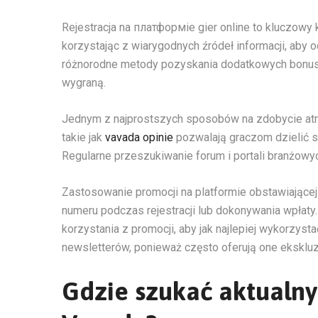
Rejestracja na платформie gier online to kluczowy k
korzystając z wiarygodnych źródeł informacji, aby 
różnorodne metody pozyskania dodatkowych bonus
wygraną.
Jednym z najprostszych sposobów na zdobycie atrakc
takie jak
vavada opinie
pozwalają graczom dzielić 
Regularne przeszukiwanie forum i portali branżowy
Zastosowanie promocji na platformie obstawiające
numeru podczas rejestracji lub dokonywania wpłaty
korzystania z promocji, aby jak najlepiej wykorzyst
newsletterów, ponieważ często oferują one eksklu
Gdzie szukać aktualn