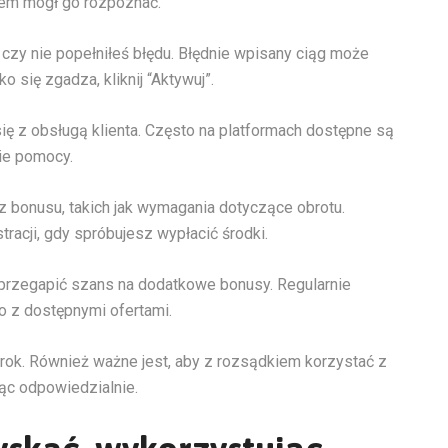
em mógł go rozpoznać.
czy nie popełniłeś błędu. Błędnie wpisany ciąg może
się zgadza, kliknij “Aktywuj”.
ę z obsługą klienta. Często na platformach dostępne są
ie pomocy.
z bonusu, takich jak wymagania dotyczące obrotu.
racji, gdy spróbujesz wypłacić środki.
 przegapić szans na dodatkowe bonusy. Regularnie
co z dostępnymi ofertami.
krok. Również ważne jest, aby z rozsądkiem korzystać z
jąc odpowiedzialnie.