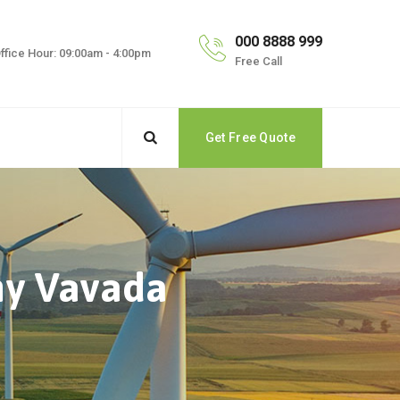
000 8888 999
ffice Hour: 09:00am - 4:00pm
Free Call
Get Free Quote
ny Vavada