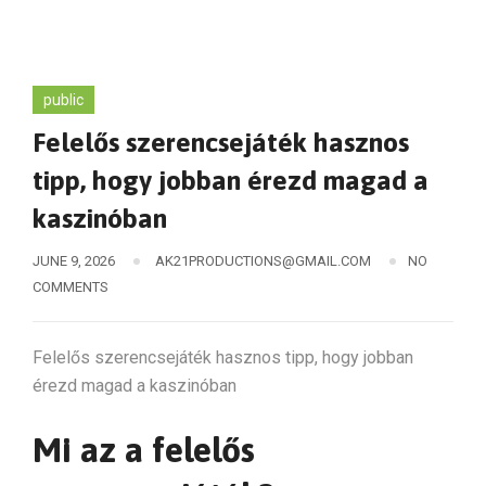
public
Felelős szerencsejáték hasznos
tipp, hogy jobban érezd magad a
kaszinóban
JUNE 9, 2026
AK21PRODUCTIONS@GMAIL.COM
NO
COMMENTS
Felelős szerencsejáték hasznos tipp, hogy jobban
érezd magad a kaszinóban
Mi az a felelős