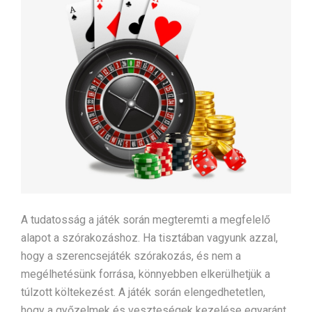
A tudatosság a játék során megteremti a megfelelő
alapot a szórakozáshoz. Ha tisztában vagyunk azzal,
hogy a szerencsejáték szórakozás, és nem a
megélhetésünk forrása, könnyebben elkerülhetjük a
túlzott költekezést. A játék során elengedhetetlen,
hogy a győzelmek és veszteségek kezelése egyaránt