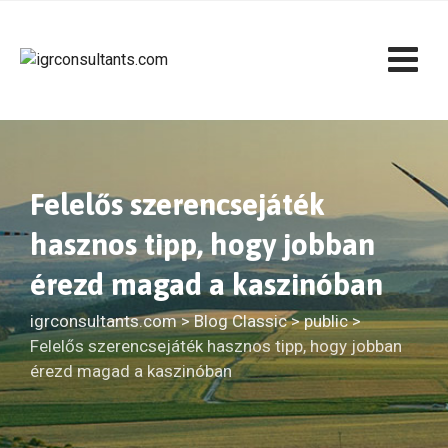
Skip
to
content
Felelős szerencsejáték
hasznos tipp, hogy jobban
érezd magad a kaszinóban
igrconsultants.com
>
Blog Classic
>
public
>
Felelős szerencsejáték hasznos tipp, hogy jobban
érezd magad a kaszinóban