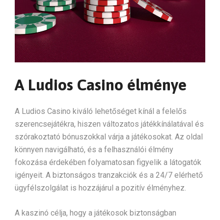
A Ludios Casino élménye
A Ludios Casino kiváló lehetőséget kínál a felelős
szerencsejátékra, hiszen változatos játékkínálatával és
szórakoztató bónuszokkal várja a játékosokat. Az oldal
könnyen navigálható, és a felhasználói élmény
fokozása érdekében folyamatosan figyelik a látogatók
igényeit. A biztonságos tranzakciók és a 24/7 elérhető
ügyfélszolgálat is hozzájárul a pozitív élményhez.
A kaszinó célja, hogy a játékosok biztonságban