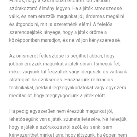
Fontos, hogy a kaszinóban eltöltött idő valóban
szórakoztató élmény legyen. Ha a játék stresszessé
válik, és nem érezzük magunkat jól, érdemes megállni
és átgondolni, mit is szeretnénk elérni. A felelős
szerencsejáték lényege, hogy a játék öröme a
középpontban maradjon, és ne váljon kényszeressé.
Az önismeret fejlesztése is segíthet abban, hogy
jobban érezzük magunkat a játék során. Ismerjük fel,
mikor vagyunk túl feszültek vagy idegesek, és váltsunk
stratégiát, ha szükséges. Használjunk relaxációs
technikákat, például légzőgyakorlatokat vagy egyszerű
meditációt, hogy megnyugodjunk a játék előtt.
Ha pedig egyszerűen nem érezzük magunkat jól,
lehetőségünk van a játék szüneteltetésére. Ne feledjük,
hogy a játék a szórakozásról szól, és senki sem
kényszeríthet minket arra, hogy játszunk, ha éppen nem