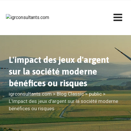
Skip
to
content
L'impact des jeux d'argent
sur la société moderne
bénéfices ou risques
igrconsultants.com
>
Blog Classic
>
public
>
L'impact des jeux d'argent sur la société moderne
bénéfices ou risques