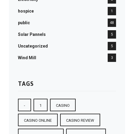
hospice
1
public
48
Solar Pannels
5
Uncategorized
5
Wind Mill
3
TAGS
-
1
CASINO
CASINO ONLINE
CASINO REVIEW