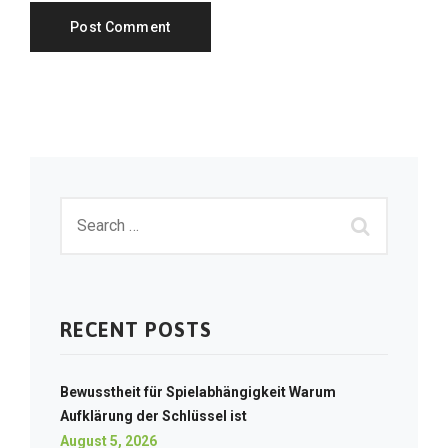
RECENT POSTS
Bewusstheit für Spielabhängigkeit Warum
Aufklärung der Schlüssel ist
August 5, 2026