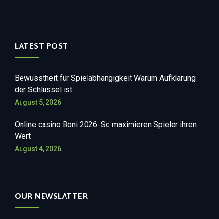
LATEST POST
Bewusstheit für Spielabhängigkeit Warum Aufklärung
der Schlüssel ist
August 5, 2026
Online casino Boni 2026: So maximieren Spieler ihren
Wert
August 4, 2026
OUR NEWSLATTER