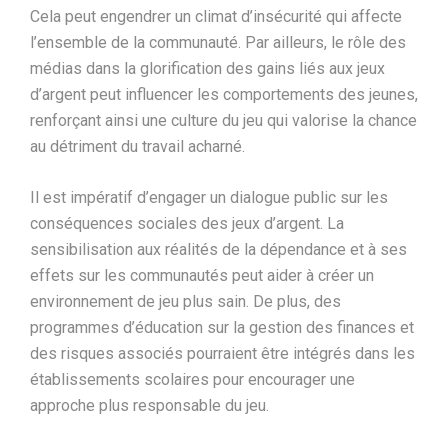
Cela peut engendrer un climat d’insécurité qui affecte
l’ensemble de la communauté. Par ailleurs, le rôle des
médias dans la glorification des gains liés aux jeux
d’argent peut influencer les comportements des jeunes,
renforçant ainsi une culture du jeu qui valorise la chance
au détriment du travail acharné.
Il est impératif d’engager un dialogue public sur les
conséquences sociales des jeux d’argent. La
sensibilisation aux réalités de la dépendance et à ses
effets sur les communautés peut aider à créer un
environnement de jeu plus sain. De plus, des
programmes d’éducation sur la gestion des finances et
des risques associés pourraient être intégrés dans les
établissements scolaires pour encourager une
approche plus responsable du jeu.