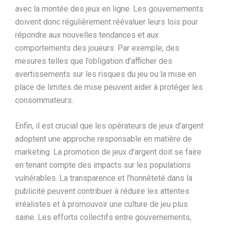
avec la montée des jeux en ligne. Les gouvernements
doivent donc régulièrement réévaluer leurs lois pour
répondre aux nouvelles tendances et aux
comportements des joueurs. Par exemple, des
mesures telles que l’obligation d’afficher des
avertissements sur les risques du jeu ou la mise en
place de limites de mise peuvent aider à protéger les
consommateurs.
Enfin, il est crucial que les opérateurs de jeux d’argent
adoptent une approche responsable en matière de
marketing. La promotion de jeux d’argent doit se faire
en tenant compte des impacts sur les populations
vulnérables. La transparence et l’honnêteté dans la
publicité peuvent contribuer à réduire les attentes
irréalistes et à promouvoir une culture de jeu plus
saine. Les efforts collectifs entre gouvernements,