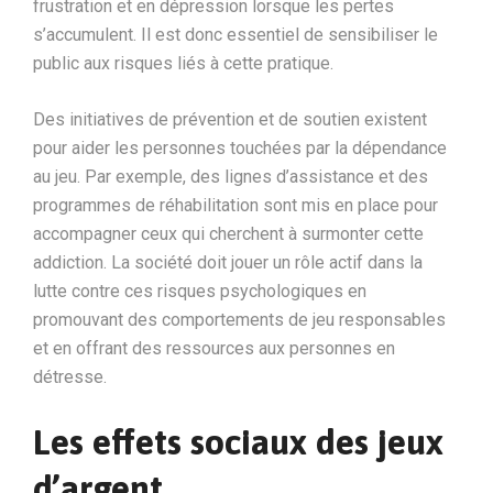
frustration et en dépression lorsque les pertes
s’accumulent. Il est donc essentiel de sensibiliser le
public aux risques liés à cette pratique.
Des initiatives de prévention et de soutien existent
pour aider les personnes touchées par la dépendance
au jeu. Par exemple, des lignes d’assistance et des
programmes de réhabilitation sont mis en place pour
accompagner ceux qui cherchent à surmonter cette
addiction. La société doit jouer un rôle actif dans la
lutte contre ces risques psychologiques en
promouvant des comportements de jeu responsables
et en offrant des ressources aux personnes en
détresse.
Les effets sociaux des jeux
d’argent