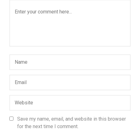
Save my name, email, and website in this browser
for the next time I comment.